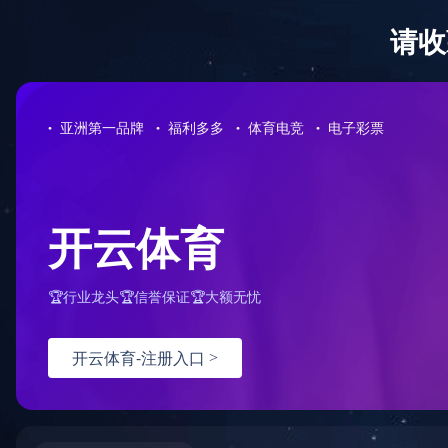
部门首页
部门概况
规章制度
部门简介
工作职责