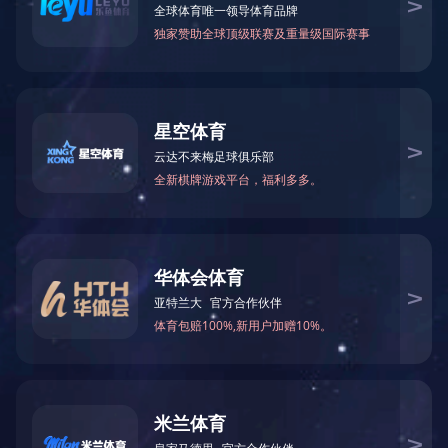
版权所有：Copyright 2020必一体育·(中国)官方网站
MK平台
|
星空在线
|
华体会网页版页面登入界面
|
开云线上平台
|
爱体育在线网站
|
华体会体育官网
入口
|
荣耀体育网页版
|
乐动在线登录官网
|
必一平台
|